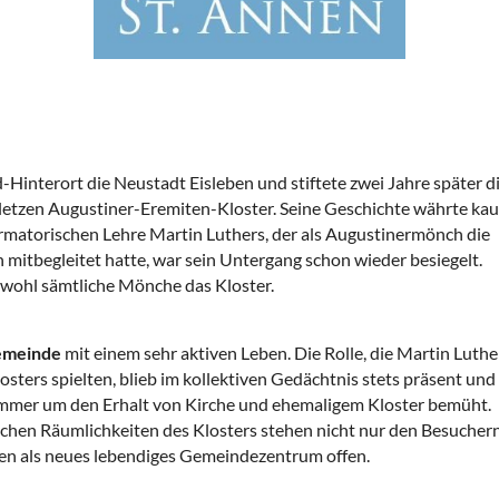
Hinterort die Neustadt Eisleben und stiftete zwei Jahre später d
r letzen Augustiner-Eremiten-Kloster. Seine Geschichte währte ka
ormatorischen Lehre Martin Luthers, der als Augustinermönch die
mitbegleitet hatte, war sein Untergang schon wieder besiegelt.
wohl sämtliche Mönche das Kloster.
gemeinde
mit einem sehr aktiven Leben. Die Rolle, die Martin Luthe
osters spielten, blieb im kollektiven Gedächtnis stets präsent und
immer um den Erhalt von Kirche und ehemaligem Kloster bemüht.
ischen Räumlichkeiten des Klosters stehen nicht nur den Besucher
ben als neues lebendiges Gemeindezentrum offen.