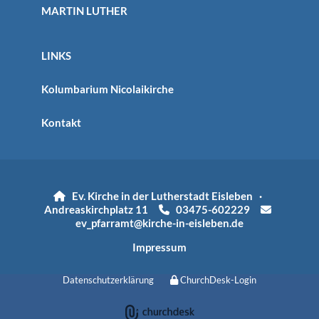
MARTIN LUTHER
LINKS
Kolumbarium Nicolaikirche
Kontakt
Ev. Kirche in der Lutherstadt Eisleben ·

Andreaskirchplatz 11
03475-602229


ev_pfarramt@kirche-in-eisleben.de
Impressum
Datenschutzerklärung
ChurchDesk-Login